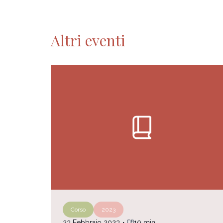
Altri eventi
book_2
Corso
2023
auto_stories
23 Febbraio 2023
・
10 min