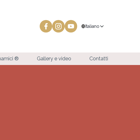
language
Italiano
inamici ®
Gallery e video
Contatti