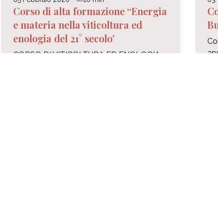
Corso di alta formazione “Energia
Co
e materia nella viticoltura ed
Bu
enologia del 21° secolo'
Co
anc
CORSO DI VITICOLTURA ED ENOLOGIA
Lau
BIODINAMICA MODERNA con
obb
degustazione didattica 5 – 6 Febbraio
ta
2020 – Montalcino (Siena)
più
Docente:Leonello AnelloAgronomo e
Leg
consulente biodinamico Torna l’ap...
arrow_forward
Leggi di più