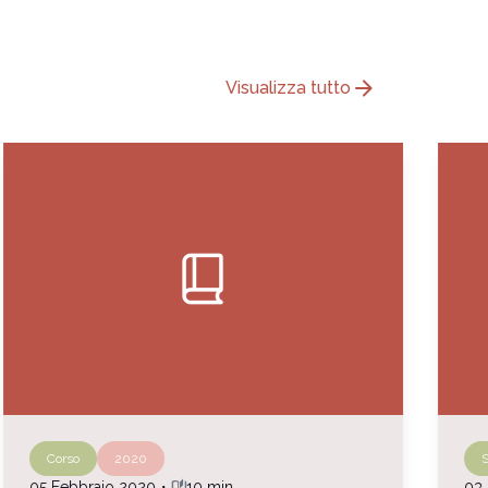
arrow_forward
Visualizza tutto
book_2
Corso
2020
S
auto_stories
05 Febbraio 2020
・
10 min
03 