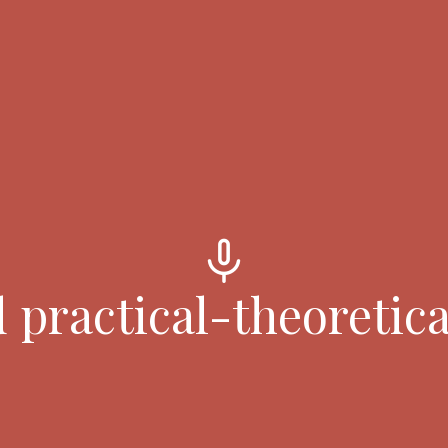
mic
practical-theoretic