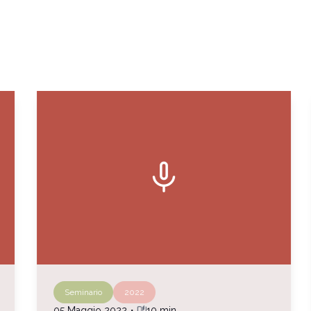
mic
Seminario
2022
auto_stories
05 Maggio 2022
・
10 min