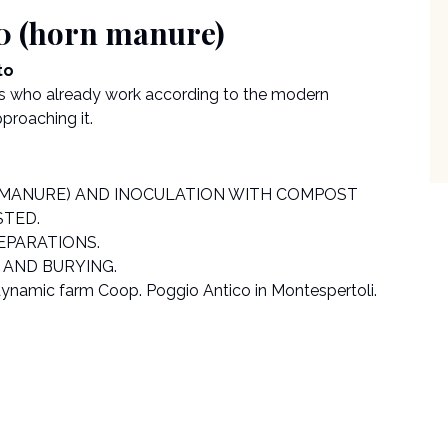
00 (horn manure)
to
als who already work according to the modern
proaching it.
 MANURE) AND INOCULATION WITH COMPOST
STED.
EPARATIONS.
) AND BURYING.
odynamic farm Coop. Poggio Antico in Montespertoli.