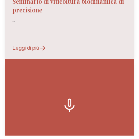
Seminario di viticoltura biodinamica di
precisione
...
arrow_forward
Leggi di più
mic