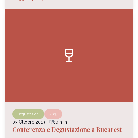
wine_bar
Degustazioni
2019
auto_stories
03 Ottobre 2019
・
10 min
Conferenza e Degustazione a Bucarest