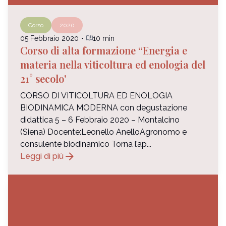
Corso
2020
auto_stories
05 Febbraio 2020
・
10 min
Corso di alta formazione “Energia e
materia nella viticoltura ed enologia del
21° secolo'
CORSO DI VITICOLTURA ED ENOLOGIA
BIODINAMICA MODERNA con degustazione
didattica 5 – 6 Febbraio 2020 – Montalcino
(Siena) Docente:Leonello AnelloAgronomo e
consulente biodinamico Torna l’ap...
arrow_forward
Leggi di più