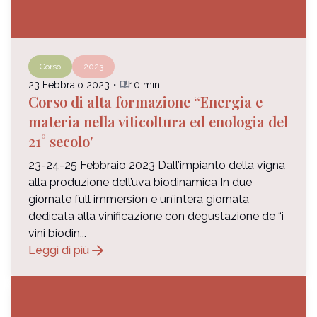
Corso
2023
auto_stories
23 Febbraio 2023
・
10 min
Corso di alta formazione “Energia e
materia nella viticoltura ed enologia del
21° secolo'
23-24-25 Febbraio 2023 Dall’impianto della vigna
alla produzione dell’uva biodinamica In due
giornate full immersion e un’intera giornata
dedicata alla vinificazione con degustazione de “i
vini biodin...
arrow_forward
Leggi di più