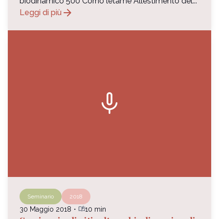
biodinamico 500 Corno letame Allestimento del...
arrow_forward
Leggi di più
mic
Seminario
2018
auto_stories
30 Maggio 2018
・
10 min