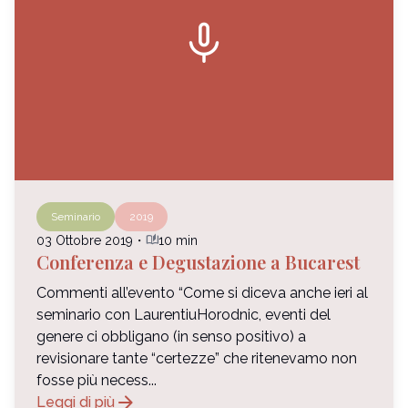
mic
Seminario
2019
auto_stories
03 Ottobre 2019
・
10 min
Conferenza e Degustazione a Bucarest
Commenti all’evento “Come si diceva anche ieri al
seminario con LaurentiuHorodnic, eventi del
genere ci obbligano (in senso positivo) a
revisionare tante “certezze” che ritenevamo non
fosse più necess...
arrow_forward
Leggi di più