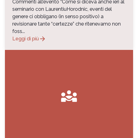
Commenti all’evento “Come si diceva anche ieri al
seminario con LaurentiuHorodnic, eventi del
genere ci obbligano (in senso positivo) a
revisionare tante “certezze” che ritenevamo non
foss...
arrow_forward
Leggi di più
diversity_3