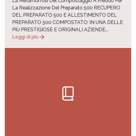
La Metamorfosi Del Compostaggio A Freddo Per
La Realizzazione Del Preparato 500 RECUPERO
DEL PREPARATO 500 E ALLESTIMENTO DEL
PREPARATO 500 COMPOSTATO; IN UNA DELLE
PIÙ PRESTIGIOSE E ORIGINALI AZIENDE...
arrow_forward
Leggi di più
book_2