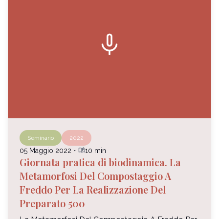
mic
Seminario
2022
auto_stories
05 Maggio 2022
・
10 min
Giornata pratica di biodinamica. La
Metamorfosi Del Compostaggio A
Freddo Per La Realizzazione Del
Preparato 500