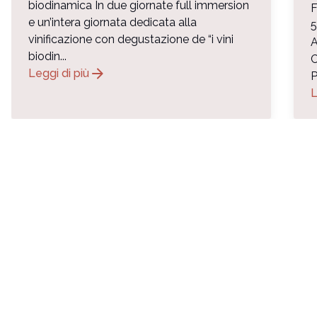
biodinamica In due giornate full immersion
F
e un’intera giornata dedicata alla
vinificazione con degustazione de “i vini
biodin...
C
arrow_forward
Leggi di più
P
L