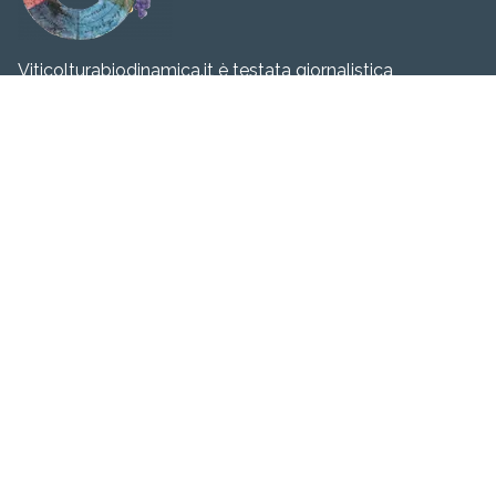
Viticolturabiodinamica.it è testata giornalistica
quotidiana. Tribunale di Milano n. 316 del 24/06/2009 |
P.Iva IT02062890062. Il materiale presente all’interno di
questo sito è protetto da copyright. È vietata la copia
anche parziale senza esplicita autorizzazione della
Redazione.
Navigazione
Chi siamo
Manifesto
Il nostro punto di vista
Eventi
Corsi
Convegni