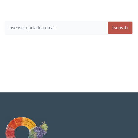
Vuoi restare aggiornato
sui prossimi eventi
?
Iscriviti