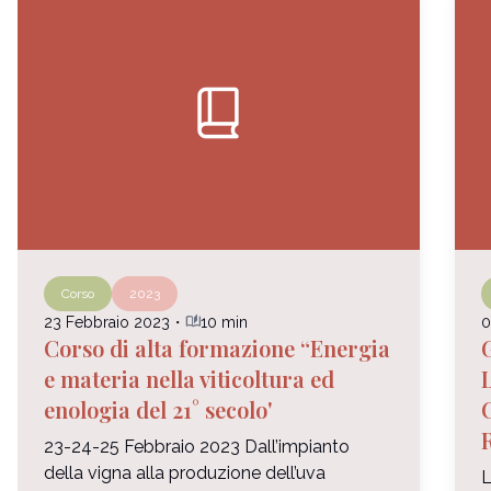
book_2
Corso
2023
auto_stories
23 Febbraio 2023
・
10 min
0
Corso di alta formazione “Energia
e materia nella viticoltura ed
enologia del 21° secolo'
23-24-25 Febbraio 2023 Dall’impianto
della vigna alla produzione dell’uva
L