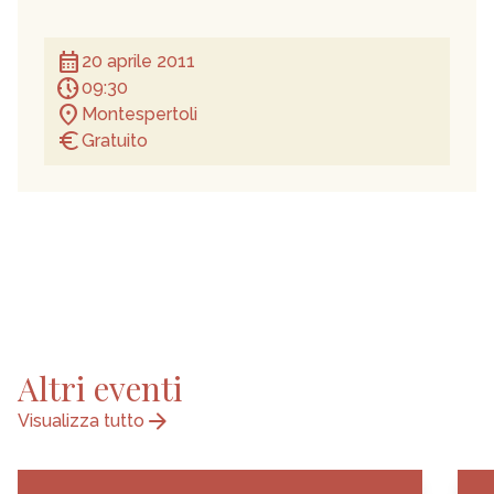
calendar_month
20 aprile 2011
nest_clock_farsight_analog
09:30
location_on
Montespertoli
euro
Gratuito
Altri eventi
arrow_forward
Visualizza tutto