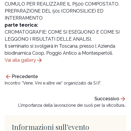
CUMULO PER REALIZZARE IL P500 COMPOSTATO.
PREPARAZIONE DEL 501 (CORNOSILICE) ED
INTERRAMENTO
parte teorica:
CROMATOGRAFIE: COME SI ESEGUONO E COME SI
LEGGONO I RISULTATI DELLE ANALISI.
Il seminario si svolgerà in Toscana, presso l Azienda
biodinamica Coop. Poggio Antico a Montespertoli.
arrow_forward
Vai alla gallery
arrow_back
Precedente
Incontro “Vene, Vini e altre vie” organizzato da S.I.F.
arrow_forward
Successivo
L’importanza della lavorazione dei suoli per la viticoltura…
Informazioni sull’evento