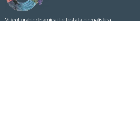
Viticolturabiodinamica.it è testata giornalistica
quotidiana. Tribunale di Milano n. 316 del 24/06/2009 |
P.Iva IT02062890062. Il materiale presente all’interno di
questo sito è protetto da copyright. È vietata la copia
anche parziale senza esplicita autorizzazione della
Redazione.
Navigazione
Chi siamo
Manifesto
Il nostro punto di vista
Eventi
Corsi
Convegni