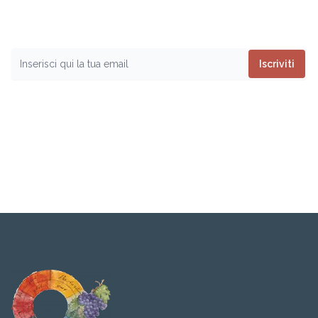
Vuoi restare aggiornato
sui prossimi eventi
?
Iscriviti