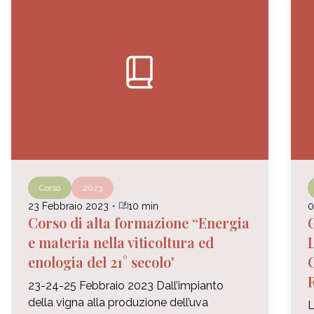
book_2
Corso
2023
auto_stories
23 Febbraio 2023
・
10 min
0
Corso di alta formazione “Energia
e materia nella viticoltura ed
enologia del 21° secolo'
23-24-25 Febbraio 2023 Dall’impianto
della vigna alla produzione dell’uva
L