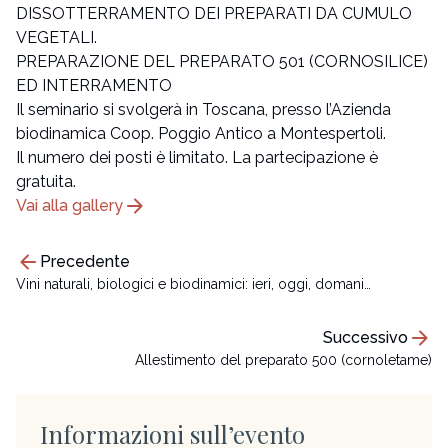
DISSOTTERRAMENTO DEI PREPARATI DA CUMULO
VEGETALI.
PREPARAZIONE DEL PREPARATO 501 (CORNOSILICE)
ED INTERRAMENTO
Il seminario si svolgerà in Toscana, presso l’Azienda
biodinamica Coop. Poggio Antico a Montespertoli.
Il numero dei posti è limitato. La partecipazione è
gratuita.
arrow_forward
Vai alla gallery
arrow_back
Precedente
Vini naturali, biologici e biodinamici: ieri, oggi, domani…
arrow_forward
Successivo
Allestimento del preparato 500 (cornoletame)
Informazioni sull’evento