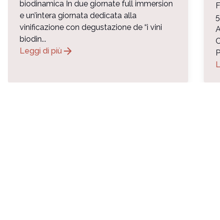
biodinamica In due giornate full immersion
F
e un’intera giornata dedicata alla
vinificazione con degustazione de “i vini
biodin...
C
arrow_forward
Leggi di più
P
L