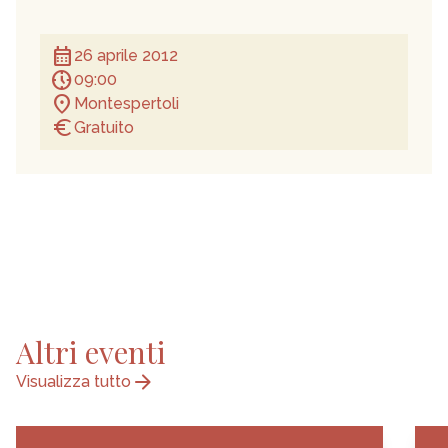
calendar_month
26 aprile 2012
nest_clock_farsight_analog
09:00
location_on
Montespertoli
euro
Gratuito
Altri eventi
arrow_forward
Visualizza tutto