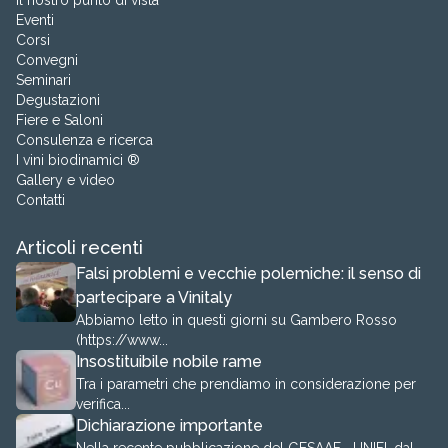
Eventi
Corsi
Convegni
Seminari
Degustazioni
Fiere e Saloni
Consulenza e ricerca
I vini biodinamici ®
Gallery e video
Contatti
Articoli recenti
Falsi problemi e vecchie polemiche: il senso di
partecipare a Vinitaly
Abbiamo letto in questi giorni su Gambero Rosso
(https://www...
Insostituibile nobile rame
Tra i parametri che prendiamo in considerazione per
verifica...
Dichiarazione importante
Nella recente pubblicazione del GESAAF –UNIFI, dal