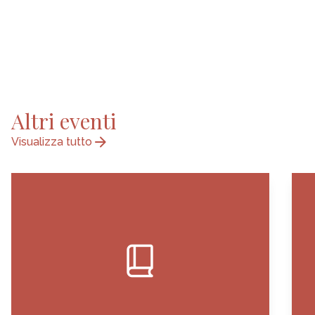
Altri eventi
arrow_forward
Visualizza tutto
book_2