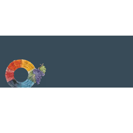
Viticolturabiodinamica.it è testata giornalistica
quotidiana. Tribunale di Milano n. 316 del 24/06/2009 |
P.Iva IT02062890062. Il materiale presente all’interno di
questo sito è protetto da copyright. È vietata la copia
anche parziale senza esplicita autorizzazione della