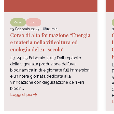
Corso
2023
auto_stories
23 Febbraio 2023
・
10 min
0
Corso di alta formazione “Energia
e materia nella viticoltura ed
enologia del 21° secolo'
23-24-25 Febbraio 2023 Dall’impianto
della vigna alla produzione dell’uva
L
biodinamica In due giornate full immersion
F
e un’intera giornata dedicata alla
vinificazione con degustazione de “i vini
biodin...
C
arrow_forward
Leggi di più
P
L