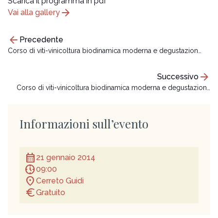
Scarica il programma in pdf
arrow_forward
Vai alla gallery
arrow_back
Precedente
Corso di viti-vinicoltura biodinamica moderna e degustazion…
arrow_forward
Successivo
Corso di viti-vinicoltura biodinamica moderna e degustazion…
Informazioni sull’evento
calendar_month
21 gennaio 2014
nest_clock_farsight_analog
09:00
location_on
Cerreto Guidi
euro
Gratuito