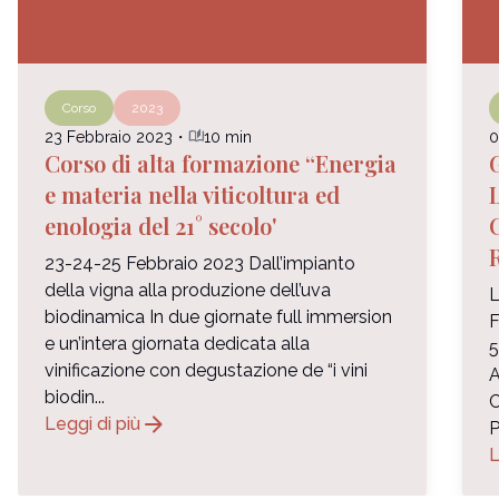
Corso
2023
auto_stories
23 Febbraio 2023
・
10 min
0
Corso di alta formazione “Energia
e materia nella viticoltura ed
enologia del 21° secolo'
23-24-25 Febbraio 2023 Dall’impianto
della vigna alla produzione dell’uva
L
biodinamica In due giornate full immersion
F
e un’intera giornata dedicata alla
vinificazione con degustazione de “i vini
biodin...
C
arrow_forward
Leggi di più
P
L