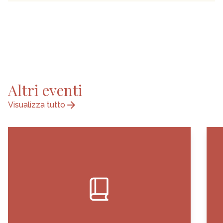
Altri eventi
arrow_forward
Visualizza tutto
book_2