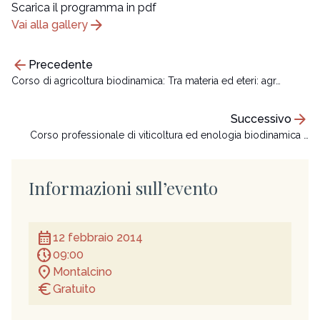
Scarica il programma in pdf
arrow_forward
Vai alla gallery
arrow_back
Precedente
Corso di agricoltura biodinamica: Tra materia ed eteri: agr…
arrow_forward
Successivo
Corso professionale di viticoltura ed enologia biodinamica …
Informazioni sull’evento
calendar_month
12 febbraio 2014
nest_clock_farsight_analog
09:00
location_on
Montalcino
euro
Gratuito