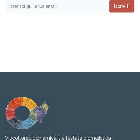
Iscriviti
Viticolturabiodinamica.it è testata giornalistica