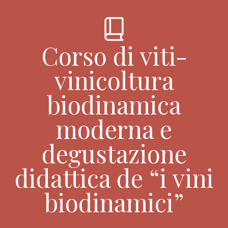
book_2
Corso di viti-
vinicoltura
biodinamica
moderna e
degustazione
didattica de “i vini
biodinamici”