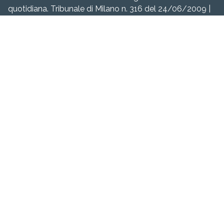
quotidiana. Tribunale di Milano n. 316 del 24/06/2009 |
P.Iva IT02062890062. Il materiale presente all’interno di
questo sito è protetto da copyright. È vietata la copia
anche parziale senza esplicita autorizzazione della
Redazione.
Navigazione
Chi siamo
Manifesto
Il nostro punto di vista
Eventi
Corsi
Convegni
Seminari
Degustazioni
Fiere e Saloni